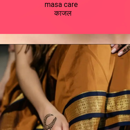
masa care
काजल