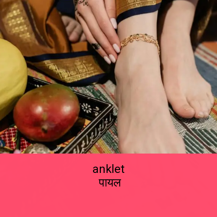
anklet
पायल