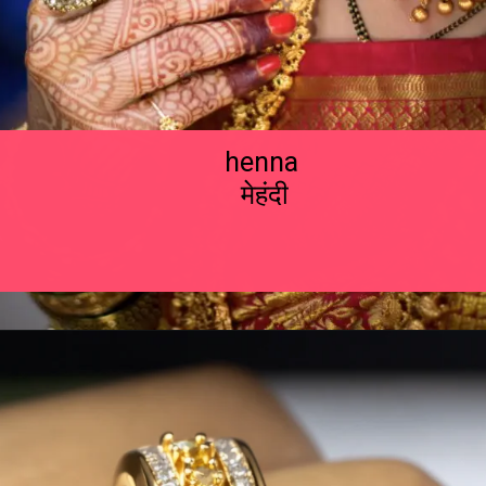
henna
मेहंदी