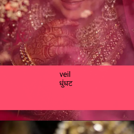
veil
धुंधट