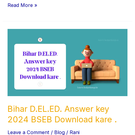
Read More »
Bihar
D.EL.ED.
Answer
key
2024
BSEB
Download
kare
.
Bihar D.EL.ED. Answer key
2024 BSEB Download kare .
Leave a Comment
/
Blog
/
Rani