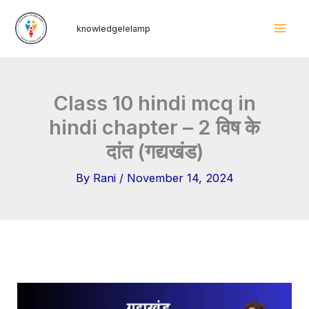
Skip
Mai
knowledgelelamp
to
Men
content
Class 10 hindi mcq in
hindi chapter – 2 विष के
दांत (गद्यखंड)
By
Rani
/
November 14, 2024