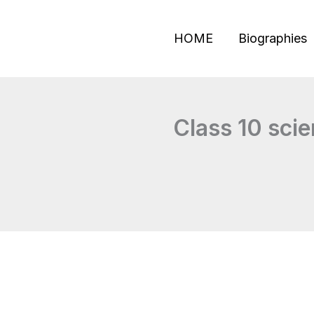
Skip
to
HOME
Biographies
content
Class 10 scien