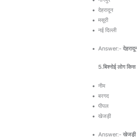
देहरादून
मसूरी
नई दिल्ली
Answer:-
देहरादू
5.बिश्नोई लोग किस वृ
नीम
बरगद
पीपल
खेजड़ी
Answer:-
खेजड़ी