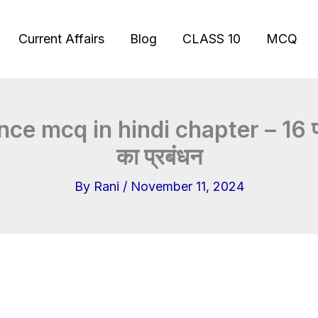
Current Affairs
Blog
CLASS 10
MCQ
ce mcq in hindi chapter – 16 प्र
का प्रबंधन
By
Rani
/
November 11, 2024