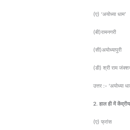
(ए) ‘अयोध्या धाम’
(बी)रामनगरी
(सी)अयोध्यापुरी
(डी) श्री राम जंक्श
उत्तर :- ‘अयोध्या धा
2. हाल ही में केंद्र
(ए) फ्रांस