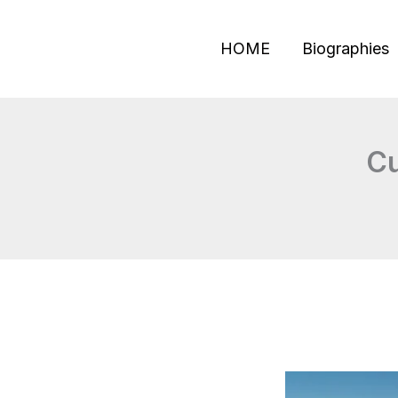
Skip
to
HOME
Biographies
content
Cu