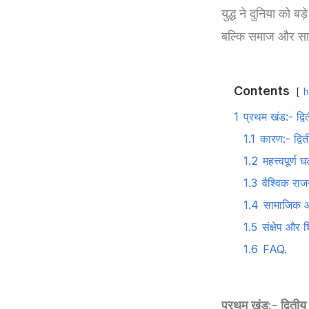
युद्ध ने दुनिया को
बल्कि समाज और सा
Contents
h
1
प्रथम खंड:- द्वि
1.1
कारण:- द्वित
1.2
महत्त्वपूर्
1.3
वैश्विक राज
1.4
सामाजिक औ
1.5
संक्षेप और शि
1.6
FAQ.
प्रथम खंड:- द्वितीय 