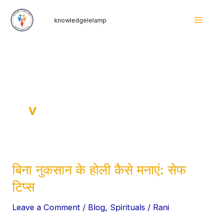
Skip
Mai
knowledgelelamp
to
Men
content
v
बिना नुकसान के होली कैसे मनाएं: सेफ
बिना
नुकसान
टिप्स
के
Leave a Comment
/
Blog
,
Spirituals
/
Rani
होली