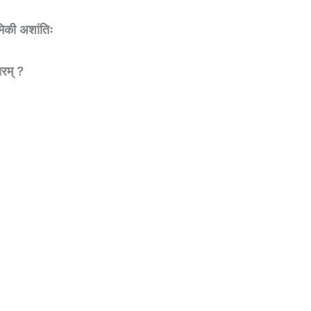
मिकी अशांतिः
ारम् ?