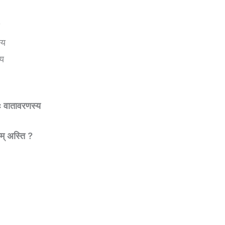
्य
्य
ः वातावरणस्य
म् अस्ति ?