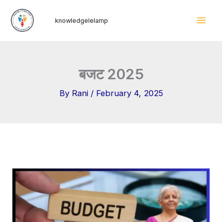
Skip
Mai
knowledgelelamp
to
Men
content
बजट 2025
By
Rani
/
February 4, 2025