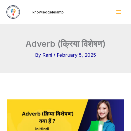
Skip
Mai
knowledgelelamp
to
Men
content
Adverb (क्रिया विशेषण)
By
Rani
/
February 5, 2025