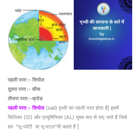
पहली परत :- सियोल
दूसरा परत :- सीमा
तीसरा परत :-क्रोड
पहली परत :- सियोल
(sail) पृथ्वी का पहली परत होता है| इसमें
सिलिका (SI) और एल्युमिनियम (AL) मुख्य रूप से पाए जाते हैं जिसे
हम “भू-पर्पटी या भू-पटल”भी कहते हैं |