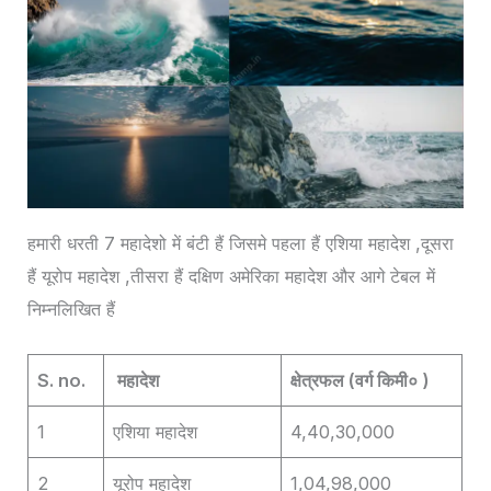
हमारी धरती 7 महादेशो में बंटी हैं जिसमे पहला हैं एशिया महादेश ,दूसरा
हैं यूरोप महादेश ,तीसरा हैं दक्षिण अमेरिका महादेश और आगे टेबल में
निम्नलिखित हैं
S. no.
महादेश
क्षेत्रफल (वर्ग किमी० )
1
एशिया महादेश
4,40,30,000
2
यूरोप महादेश
1,04,98,000