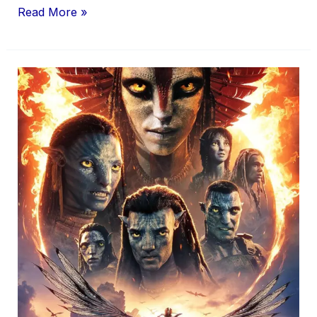
Read More »
Fire
and
Ash
Box
Office
Day
1:
James
Cameron
Film
Opens
Below