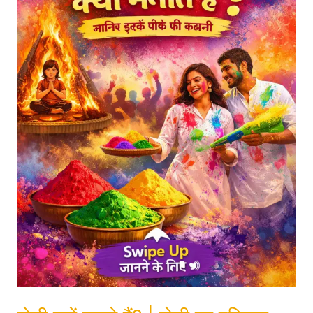
|
होली
का
इतिहास
और
महत्व