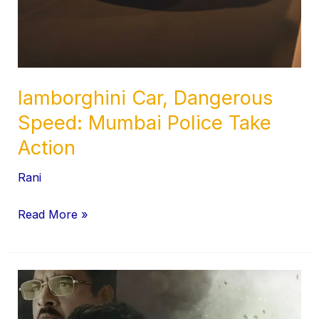
lamborghini Car, Dangerous
Speed: Mumbai Police Take
Action
Rani
Read More »
Dhurandhar
Movie