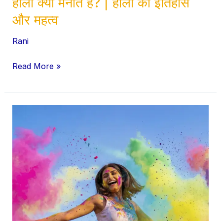
होली क्यों मनाते हैं? | होली का इतिहास
और महत्व
Rani
Read More »
सुरक्षित
और
पर्यावरण
अनुकूल
होली
मनाने
के
8