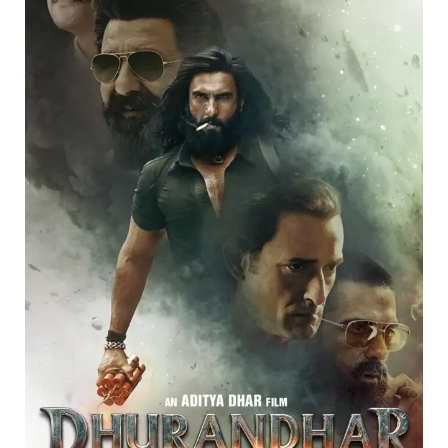
:
Action,
Story
Aur
Public
Verdict
–
Full
Analysis