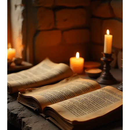
वेद
(Veda).