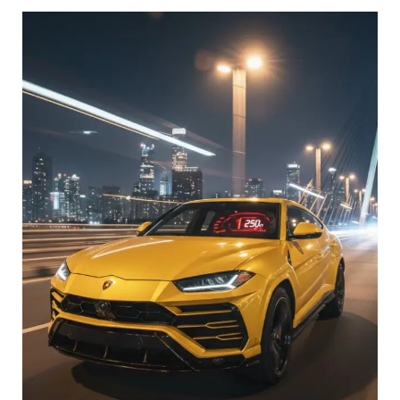
lamborghini
Car,
Dangerous
Speed:
Mumbai
Police
Take
Action